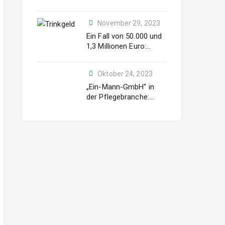
Mitarbeiter: Ein
Leitfaden für die
November 29, 2023
Weihnachtszeit
Ein Fall von 50.000 und
1,3 Millionen Euro:
Trinkgeld oder
Steuerfall?
Oktober 24, 2023
„Ein-Mann-GmbH“ in
der Pflegebranche:
Selbstständigkeit oder
sozialversicherungspfli
chtige Beschäftigung?