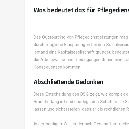
Was bedeutet das für Pflegediens
Das Outsourcing von Pflegedienstleistungen mag au
durch mögliche Einsparungen bei den Sozialversic
jemand eine Kapitalgesellschaft gründet, bedeutet
die Arbeitsweise und -bedingungen denen eines ab
Konsequenzen kommen.
Rufen Sie uns an
0201 450250
Abschließende Gedanken
Diese Entscheidung des BSG zeigt, wie komplex das
Branche tätig ist und überlegt, den Schritt in die
lassen und sicherstellen, dass er die rechtlichen
Ihre vertrauensvolle Steuerberatung - Bei der
In der heutigen Zeit, in der sich Geschäftsmodelle