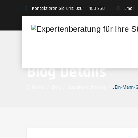
Kontaktieren Sie uns: 0201 - 450 250
Email
Blog Details
Home
/
Blog
/
Sozialversicherung
/
„Ein-Mann-G