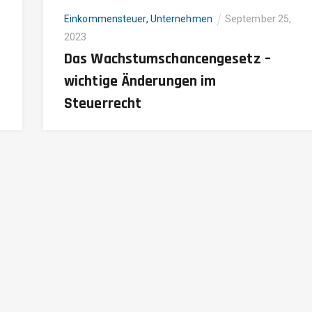
Einkommensteuer
,
Unternehmen
September 25,
2023
Das Wachstumschancengesetz –
wichtige Änderungen im
Steuerrecht
Informationen
A
Kontakt
S
Impressum
L