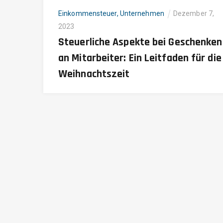
Einkommensteuer
,
Unternehmen
Dezember 7,
2023
Steuerliche Aspekte bei Geschenken
an Mitarbeiter: Ein Leitfaden für die
Weihnachtszeit
Rufen Sie uns an
0201 450250
Ihre vertrauensvolle Steuerberatung - Bei der
Steuerberatung Knühmann stehen Sie im Mittelpunkt.
Mit jahrelanger Erfahrung und kontinuierlicher