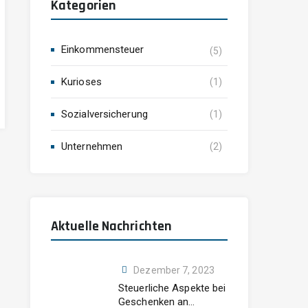
Kategorien
Einkommensteuer
(5)
Kurioses
(1)
Sozialversicherung
(1)
Unternehmen
(2)
Aktuelle Nachrichten
ktuelle Nachrichten
Dezember 7, 2023
Dezember 7, 2023
teuerliche Aspekte bei Geschenken an Mitarbeiter: Ein
Steuerliche Aspekte bei
eitfaden für die Weihnachtszeit
Geschenken an