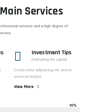
 Main Services
ofessional services and a high degree of
service.
es
Investment Tips
Estimating the capital
o
Consectetur adipisicing elit, sed do
eiusmod tempor.
View More
85%