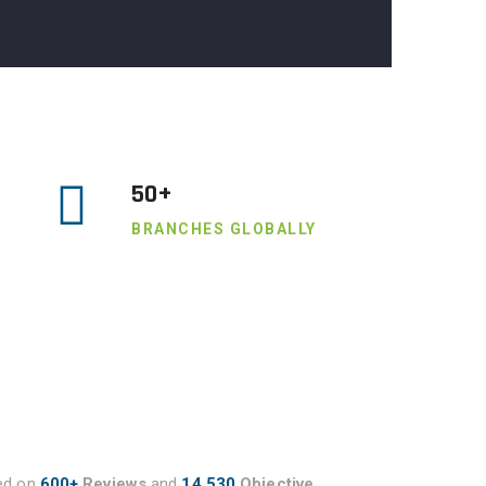
50+
BRANCHES GLOBALLY
ed on
600+
Reviews
and
14,530
Objective