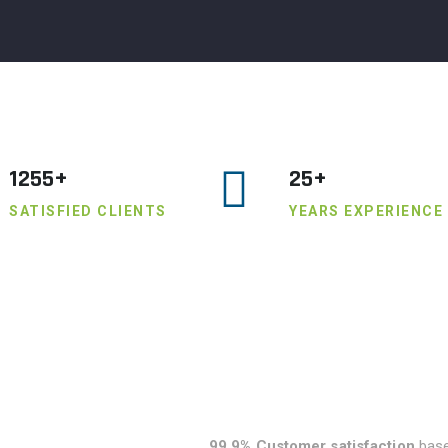
1255+
25+
SATISFIED CLIENTS
YEARS EXPERIENCE
99.9% Customer satisfaction
bas