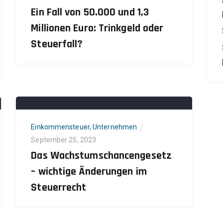
Ein Fall von 50.000 und 1,3
Millionen Euro: Trinkgeld oder
Steuerfall?
Informationen
A
Kontakt
S
Impressum
L
Einkommensteuer
,
Unternehmen
September 25, 2023
n
Datenschutzerklärung
Das Wachstumschancengesetz
n
– wichtige Änderungen im
d
Steuerrecht
n