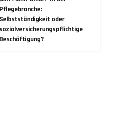
Pflegebranche:
Selbstständigkeit oder
sozialversicherungspflichtige
Beschäftigung?
ktuelle Nachrichten
Dezember 7, 2023
teuerliche Aspekte bei Geschenken an Mitarbeiter: Ein
eitfaden für die Weihnachtszeit
November 29, 2023
Ein Fall von 50.000 und 1,3 Millionen Euro:
Trinkgeld oder Steuerfall?